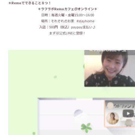
＊
Remoでできること８つ！
＊ラフラボRemoカフェ＠オンライン＊
日時：毎週火曜・金曜15:00〜16:00
場所：それぞれのお家 #stayhome
入店：500円（税込）paypay支払い♪
まずは公式LINEに登録！