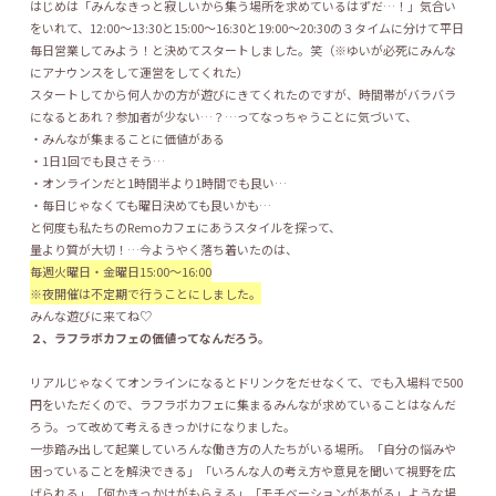
はじめは「みんなきっと寂しいから集う場所を求めているはずだ…！」気合い
をいれて、12:00〜13:30と15:00〜16:30と19:00〜20:30の３タイムに分けて平日
毎日営業してみよう！と決めてスタートしました。笑（※ゆいが必死にみんな
にアナウンスをして運営をしてくれた）
スタートしてから何人かの方が遊びにきてくれたのですが、時間帯がバラバラ
になるとあれ？参加者が少ない…？…ってなっちゃうことに気づいて、
・みんなが集まることに価値がある
・1日1回でも良さそう…
・オンラインだと1時間半より1時間でも良い…
・毎日じゃなくても曜日決めても良いかも…
と何度も私たちのRemoカフェにあうスタイルを探って、
量より質が大切！…今ようやく落ち着いたのは、
毎週火曜日・金曜日15:00〜16:00
※夜開催は不定期で行うことにしました。
みんな遊びに来てね♡
２、ラフラボカフェの価値ってなんだろう。
リアルじゃなくてオンラインになるとドリンクをだせなくて、でも入場料で500
円をいただくので、ラフラボカフェに集まるみんなが求めていることはなんだ
ろう。って改めて考えるきっかけになりました。
一歩踏み出して起業していろんな働き方の人たちがいる場所。「自分の悩みや
困っていることを解決できる」「いろんな人の考え方や意見を聞いて視野を広
げられる」「何かきっかけがもらえる」「モチベーションがあがる」ような場