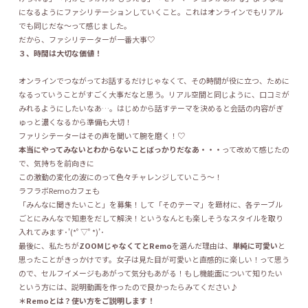
になるようにファシリテーションしていくこと。これはオンラインでもリアル
でも同じだな〜って感じました。
だから、ファシリテーターが一番大事♡
３、時間は大切な価値！
オンラインでつながってお話するだけじゃなくて、その時間が役に立つ、ために
なるっていうことがすごく大事だなと思う。リアル空間と同じように、口コミが
みれるようにしたいなあ…。はじめから話すテーマを決めると会話の内容がぎ
ゅっと濃くなるから準備も大切！
ファリシテーターはその声を聞いて腕を磨く！♡
本当にやってみないとわからないことばっかりだなあ・・・
って改めて感じたの
で、気持ちを前向きに
この激動の変化の波にのって色々チャレンジしていこう〜！
ラフラボRemoカフェも
「みんなに聞きたいこと」を募集！して「そのテーマ」を題材に、各テーブル
ごとにみんなで知恵をだして解決！というなんとも楽しそうなスタイルを取り
入れてみます･'(*ﾟ▽ﾟ*)’･
最後に、私たちが
ZOOMじゃなくてとRemo
を選んだ理由は、
単純に可愛い
と
思ったことがきっかけです。女子は見た目が可愛いと直感的に楽しい！って思う
ので、セルフイメージもあがって気分もあがる！もし機能面について知りたい
という方には、説明動画を作ったので良かったらみてください♪
＊
Remoとは？使い方をご説明します！