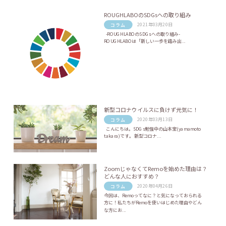
ROUGHLABOのSDGsへの取り組み
2021年03月20日
コラム
-ROUGHLABOのSDGsへの取り組み-
ROUGHLABOは「新しい一歩を踏み出...
新型コロナウイルスに負けず元気に！
2020年03月13日
コラム
こんにちは。SDGs勉強中の山本宝(yamamoto
takara)です。 新型コロナ...
ZoomじゃなくてRemoを始めた理由は？
どんな人におすすめ？
2020年04月26日
コラム
今回は、Remoってなに？と気になっておられる
方に！私たちがRemoを使いはじめた理由やどん
な方にお...