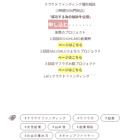
クラウドファンディング個別相談
（1時間5000円税込）
「
成功する為の秘訣を伝授」
申し込む
・・・・・・・
実際のプロジェクト
１回目ROUGHLABO創業時
ページはこちら
２回目SALUSALUさよならプロジェクト
ページはこちら
３回目ラフラボお庭プロジェクト
ページはこちら
Let’s クラウドファンディング＾＾
#クラウドファンディング
#ラフラボ
#起業
#女性起業
#山本宝
#起業相談
#お金の集め方
#キャンプファイヤー