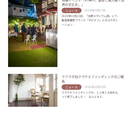
体験イベント「In 神戸。葉巻と異人館で世
界の文化を。」
2024年12月27日
ニュース
2024年11月22日、「北野メディウム邸」にて、
最高級葉巻ブランド「ダビドフ」とのコラボレ
ーション...
ラフラボ初クラウドファンディングのご報
告
2016年12月10日
ニュース
クラウドファンディングが、１２月１９日をも
って終了しました！ なんと９５...