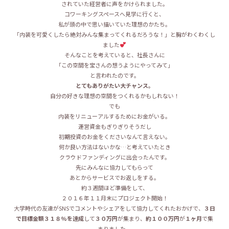
されていた経営者に声をかけられました。
コワーキングスペースへ見学に行くと、
私が頭の中で思い描いていた理想のかたち。
「内装を可愛くしたら絶対みんな集まってくれるだろうな！」と胸がわくわくし
ました
そんなことを考えていると、社長さんに
「この空間を宝さんの想うようにやってみて」
と言われたのです。
とてもありがたい大チャンス。
自分の好きな理想の空間をつくれるかもしれない！
でも
内装をリニューアルするためにお金がいる。
運営資金もぎりぎりそうだし
初期投資のお金をくださいなんて言えない。
何か良い方法はないかな…と考えていたとき
クラウドファンディングに出会ったんです。
先にみんなに協力してもらって
あとからサービスでお返しをする。
約３週間ほど準備をして、
２０１６年１１月末にプロジェクト開始！
大学時代の友達がSNSでコメントやシェアをして協力してくれたおかげで、
３日
で目標金額３１８%を達成
して
３０万円
が集まり、
約１００万円
が
１ヶ月
で集
まりました。