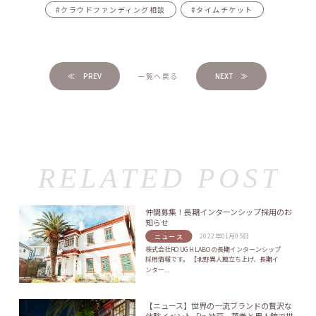
#クラウドファンディング相談
#タイムチケット
≪ PREV
一覧へ戻る
NEXT ≫
仲間募集！長期インターンシップ採用のお
知らせ
2022年01月05日
ニュース
株式会社ROUGH LABOの長期インターンシップ
採用情報です。 【北野異人館立ち上げ、長期イ
ンター...
【ニュース】世界の一流ブランドの贅沢な