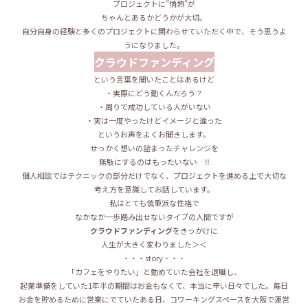
プロジェクトに”情熱”が
ちゃんとあるかどうかが大切。
自分自身の経験と多くのプロジェクトに関わらせていただく中で、そう思うよ
うになりました。
クラウドファンディング
という言葉を聞いたことはあるけど
・実際にどう動くんだろう？
・周りで成功している人がいない
・実は一度やったけどイメージと違った
というお声をよくお聞きします。
せっかく想いの詰まったチャレンジを
無駄にするのはもったいない…‼︎
個人相談ではテクニックの部分だけでなく、プロジェクトを進める上で大切な
考え方を意識してお話しています。
私はとても慎重派な性格で
なかなか一歩踏み出せないタイプの人間ですが
クラウドファンディング
をきっかけに
人生が大きく変わりました＞＜
・・・story・・・
「カフェをやりたい」と勤めていた会社を退職し、
起業準備をしていた1年半の期間はお金もなくて、本当に辛い日々でした。
毎日
お金を貯めるために営業にでていたある日、コワーキングスペースを大阪で運営