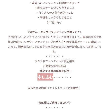
・達成したいミッションを明確にすること
・最高のチームづくりをすること
・たくさんの方を巻き込むこと
・準備をしっかりとすること
など他にも。
『宝さん、クラウドファンディング教えて！』
ありがたいことにそういうお声をいただくことが増えました。最近は大学や地
域の活動で、クラウドファンディングの考え方や起業体験をテーマに講演して
います。臆病な私のようになかなか踏み出せない方のお役にたてれば嬉しいで
す。
・・・・・・・
クラウドファンディング個別相談
（1時間5000円税込）
「
成功する為の秘訣を伝授」
申し込む
・・・・・・・
★皆さまのお声（タイムチケットに掲載中）
お気軽にご連絡ください♡
・・・・・・・