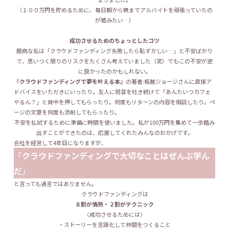
（１００万円を貯めるために、毎日朝から晩までアルバイトを頑張っていたの
が嘘みたい…）
成功させるためのちょっとしたコツ
臆病な私は「クラウドファンディング失敗したら恥ずかしい…」と不安ばかり
で、思いつく限りのリスクをたくさん考えていました（笑）でもこの不安が逆
に良かったのかもしれない。
『
クラウドファンディングで夢を叶える本
』の著者:板越ジョージさんに直接ア
ドバイスをいただきにいったり。友人に弱音を吐き続けて「あんたいつカフェ
やるん？」と背中を押してもらったり。何度もリターンの内容を相談したり。ペ
ージの文章を何度も添削してもらったり。
不安を払拭するために準備に時間を使いました。私が100万円を集めて一歩踏み
出すことができたのは、応援してくれたみんなのおかげです。
会社を経営して4年目になりますが、
「
クラウドファンディングで大切なことはぜんぶ学ん
だ
」
と言っても過言ではありません。
クラウドファンディングは
８割が情熱・２割がテクニック
〈成功させるためには〉
・ストーリーを言語化して仲間をつくること