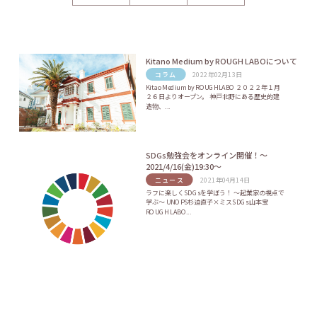
Kitano Medium by ROUGH LABOについて
コラム
2022年02月13日
Kitao Medium by ROUGHLABO ２０２２年１月
２６日よりオープン。 神戸北野にある歴史的建
造物、...
SDGs勉強会をオンライン開催！〜
2021/4/16(金)19:30〜
ニュース
2021年04月14日
ラフに楽しくSDGsを学ぼう！ 〜起業家の視点で
学ぶ〜 UNOPS杉迫直子×ミスSDGs山本宝
ROUGH LABO...